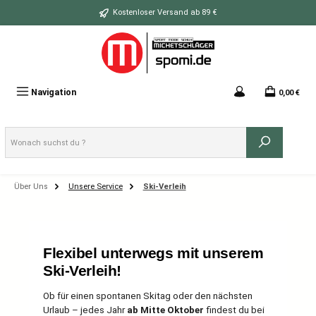
Zum Hauptinhalt springen
Kostenloser Versand ab 89 €
Navigation
0,00 €
Über Uns
Unsere Service
Ski-Verleih
Flexibel unterwegs mit unserem
Ski-Verleih!
Ob für einen spontanen Skitag oder den nächsten
Urlaub – jedes Jahr
ab Mitte Oktober
findest du bei