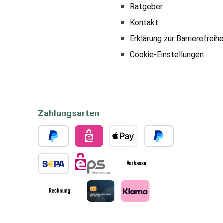
Ratgeber
Kontakt
Erklärung zur Barrierefreihe
Cookie-Einstellungen
Zahlungsarten
PayPal
eps
Apple Pay
Später bezahlen
SEPA Lastschrift
eps
Vorkasse
Rechnung
Kreditkarte
Klarna