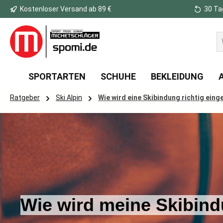
Kostenloser Versand ab 89 €
30 Ta
 Hauptinhalt springen
Zur Suche springen
Zur Hauptnavigation springen
SPORTARTEN
SCHUHE
BEKLEIDUNG
Ratgeber
Ski Alpin
Wie wird eine Skibindung richtig einge
Wie wird meine Skibind