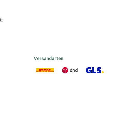
it
Versandarten
DHL
DPD
GLS