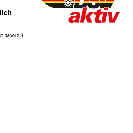
dich
t dabei z.B.