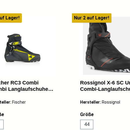
uf Lager!
Nur 2 auf Lager!
cher RC3 Combi
Rossignol X-6 SC U
bi Langlaufschuhe
Combi-Langlaufsch
ssisch/Skating
Classic Skating
warz NEU
schwarz/rot NEU
teller:
Fischer
Hersteller:
Rossignol
auswählen
auswählen
ße
Größe
44