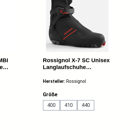
MBI
Rossignol X-7 SC Unisex
e
Langlaufschuhe
hwarz
Kombischuhe schwarz
Hersteller:
Rossignol
auswählen
Größe
400
410
440