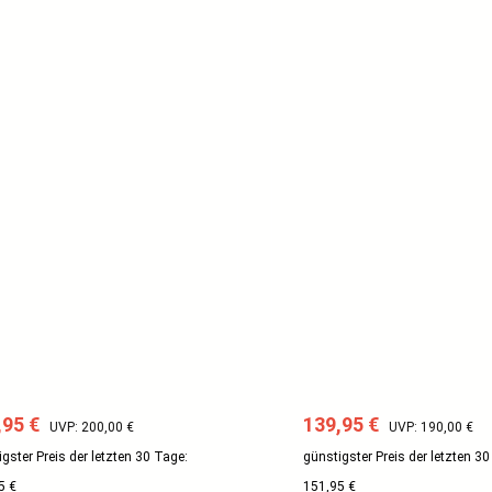
aufspreis:
Regulärer Preis:
Verkaufspreis:
Regulärer Preis:
,95 €
139,95 €
UVP: 200,00 €
UVP: 190,00 €
gster Preis der letzten 30 Tage:
günstigster Preis der letzten 30
5 €
151,95 €