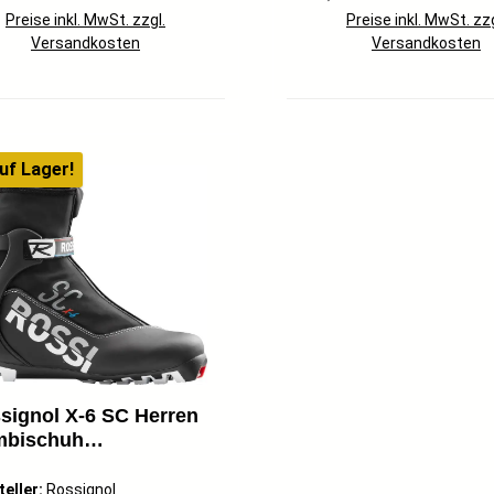
Preise inkl. MwSt. zzgl.
Preise inkl. MwSt. zzg
Versandkosten
Versandkosten
uf Lager!
signol X-6 SC Herren
bischuh
ssic/Skating
glaufschuhe schwarz
teller:
Rossignol