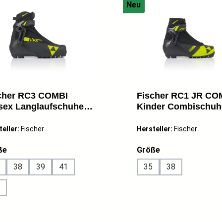
Neu
cher RC3 COMBI
Fischer RC1 JR CO
sex Langlaufschuhe
Kinder Combischuh
bi-Schuhe NNN
Langlaufschuhe sc
warz
teller:
Fischer
Hersteller:
Fischer
auswählen
auswählen
ße
Größe
38
39
41
35
38