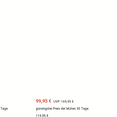
Verkaufspreis:
Regulärer Preis:
99,95 €
UVP: 169,95 €
 Tage:
günstigster Preis der letzten 30 Tage:
119,95 €