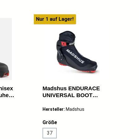
Nur 1 auf Lager!
nisex
Madshus ENDURACE
uhe
UNIVERSAL BOOT
Unisex Combi-
Langlaufschuhe Skating
Hersteller:
Madshus
Classic schwarz NEU
auswählen
Größe
37