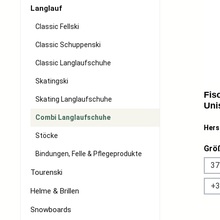
Langlauf
Classic Fellski
Classic Schuppenski
Classic Langlaufschuhe
Skatingski
Fis
Skating Langlaufschuhe
Uni
Com
Combi Langlaufschuhe
sch
Hers
Stöcke
Grö
Bindungen, Felle & Pflegeprodukte
37
Tourenski
+
3
Helme & Brillen
Snowboards