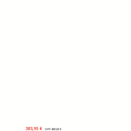
Verkaufspreis:
Regulärer Preis:
383,95 €
UVP: 480,00 €