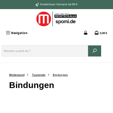
Zum Hauptinhalt springen
Kostenloser Versand ab 89 €
Navigation
0,00 €
Wintersport
Tourenski
Bindungen
Bindungen