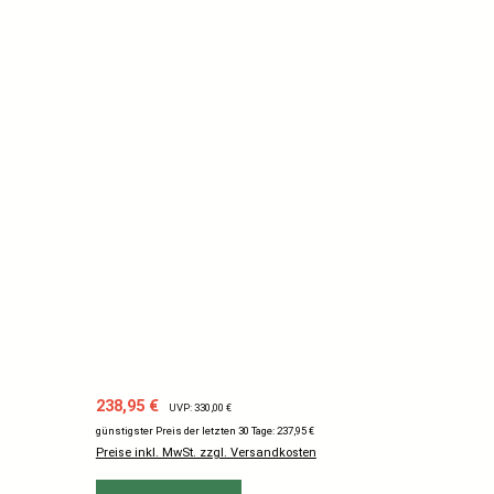
Verkaufspreis:
Regulärer Preis:
238,95 €
UVP: 330,00 €
günstigster Preis der letzten 30 Tage: 237,95 €
Preise inkl. MwSt. zzgl. Versandkosten