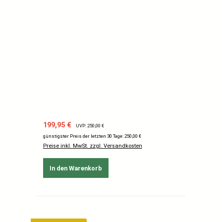
Verkaufspreis:
Regulärer Preis:
199,95 €
UVP: 250,00 €
günstigster Preis der letzten 30 Tage: 250,00 €
Preise inkl. MwSt. zzgl. Versandkosten
In den Warenkorb