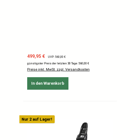
Verkaufspreis:
Regulärer Preis:
499,95 €
UVP: 560,00 €
günstigster Preis der letzten 30 Tage: 560,00 €
Preise inkl. MwSt. zzgl. Versandkosten
In den Warenkorb
Nur 2 auf Lager!