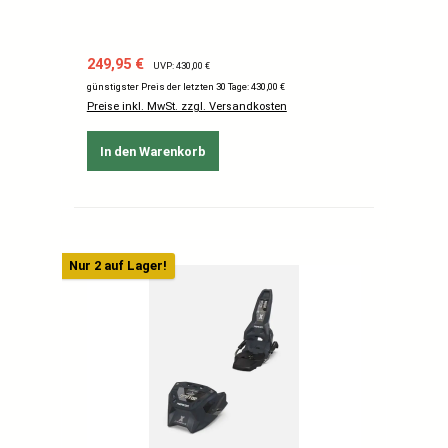
Verkaufspreis:
Regulärer Preis:
249,95 €
UVP: 430,00 €
günstigster Preis der letzten 30 Tage: 430,00 €
Preise inkl. MwSt. zzgl. Versandkosten
In den Warenkorb
Nur 2 auf Lager!