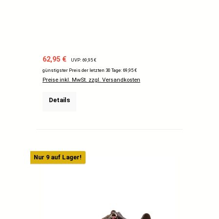
Verkaufspreis:
Regulärer Preis:
62,95 €
UVP: 69,95 €
günstigster Preis der letzten 30 Tage: 69,95 €
Preise inkl. MwSt. zzgl. Versandkosten
Details
Nur 9 auf Lager!