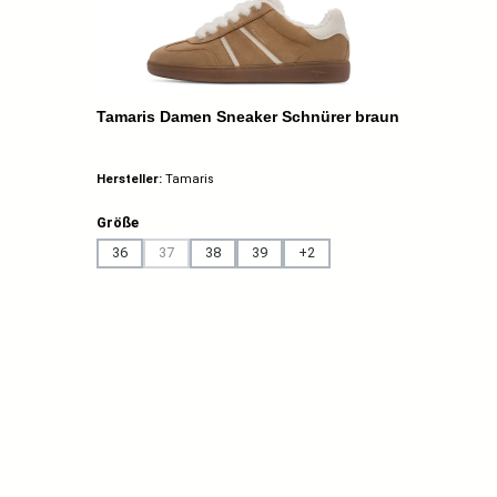
Tamaris Damen Sneaker Schnürer braun
Hersteller:
Tamaris
auswählen
Größe
36
37
38
39
+
2
(Diese Option ist zurzeit nicht verfügbar.)