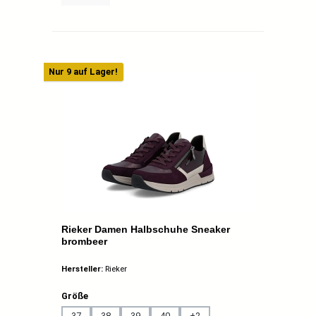
Nur 9 auf Lager!
Rieker Damen Halbschuhe Sneaker
brombeer
Hersteller:
Rieker
auswählen
Größe
37
38
39
40
+
2