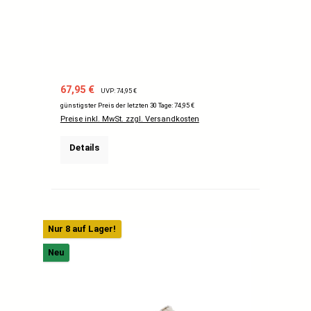
Verkaufspreis:
Regulärer Preis:
67,95 €
UVP: 74,95 €
günstigster Preis der letzten 30 Tage: 74,95 €
Preise inkl. MwSt. zzgl. Versandkosten
Details
Nur 8 auf Lager!
Neu