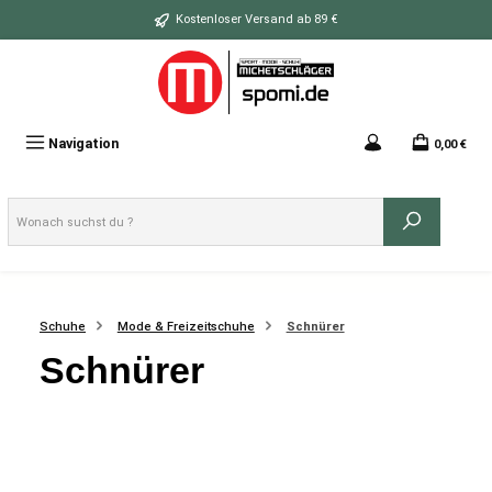
Zum Hauptinhalt springen
Kostenloser Versand ab 89 €
Navigation
0,00 €
Schuhe
Mode & Freizeitschuhe
Schnürer
Schnürer