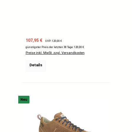
Verkaufspreis:
Regulärer Preis:
107,95 €
UVP: 120,00 €
günstigster Preis der letzten 30 Tage: 120,00 €
Preise inkl. MwSt. zzgl. Versandkosten
Details
Neu