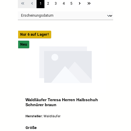
Seite
Seite
Seite
Seite
Seite
1
2
3
4
5
Nur 6 auf Lager!
Neu
Waldläufer Teresa Herren Halbschuh
Schnürer braun
Hersteller:
Waldläufer
auswählen
Größe