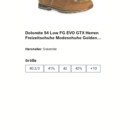
Dolomite 54 Low FG EVO GTX Herren
Freizeitschuhe Modeschuhe Golden
Yellow
Hersteller:
Dolomite
auswählen
Größe
40 2/3
41½
42
42½
+
10