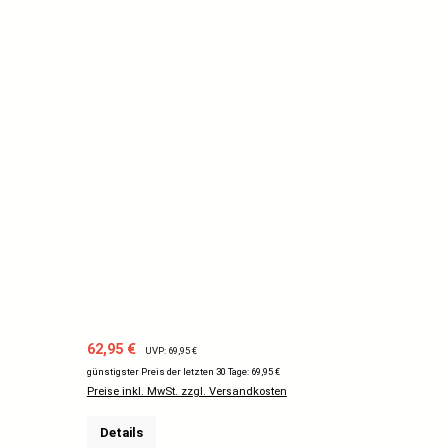
Verkaufspreis:
Regulärer Preis:
62,95 €
UVP: 69,95 €
günstigster Preis der letzten 30 Tage: 69,95 €
Preise inkl. MwSt. zzgl. Versandkosten
Details