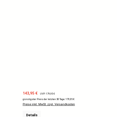
Verkaufspreis:
Regulärer Preis:
143,95 €
UVP: 179,95 €
günstigster Preis der letzten 30 Tage: 179,95 €
Preise inkl. MwSt. zzgl. Versandkosten
Details