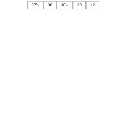
37½
38
38½
39
+
2