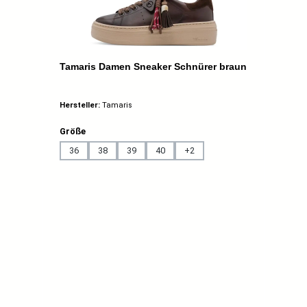
Tamaris Damen Sneaker Schnürer braun
Hersteller:
Tamaris
auswählen
Größe
36
38
39
40
+
2