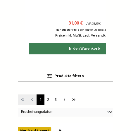
Verkaufspreis:
Regulärer Preis:
31,00 €
UVP: 34,95 €
günstigster Preis der letzten 30 Tage: 34,95 €
Preise inkl. MwSt. zzgl. Versandkosten
In den Warenkorb
Produkte filtern
Seite
Seite
Seite
1
2
3
Nur 8 auf Lager!