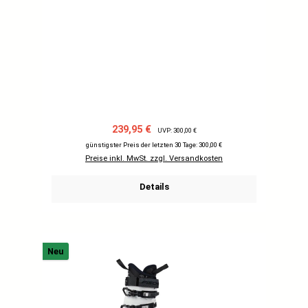
Verkaufspreis:
Regulärer Preis:
239,95 €
UVP: 300,00 €
günstigster Preis der letzten 30 Tage: 300,00 €
Preise inkl. MwSt. zzgl. Versandkosten
Details
Neu