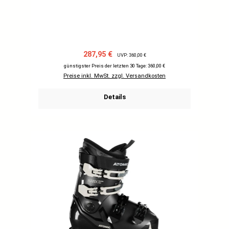
Verkaufspreis:
Regulärer Preis:
287,95 €
UVP: 360,00 €
günstigster Preis der letzten 30 Tage: 360,00 €
Preise inkl. MwSt. zzgl. Versandkosten
Details