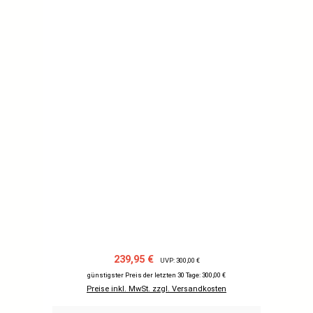
Verkaufspreis:
Regulärer Preis:
239,95 €
UVP: 300,00 €
günstigster Preis der letzten 30 Tage: 300,00 €
Preise inkl. MwSt. zzgl. Versandkosten