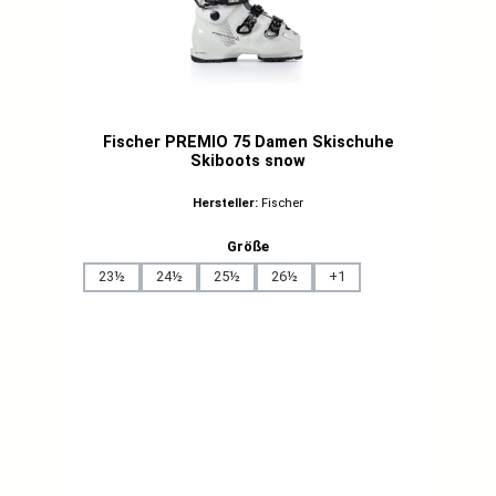
Fischer PREMIO 75 Damen Skischuhe
Skiboots snow
Hersteller:
Fischer
auswählen
Größe
23½
24½
25½
26½
+
1