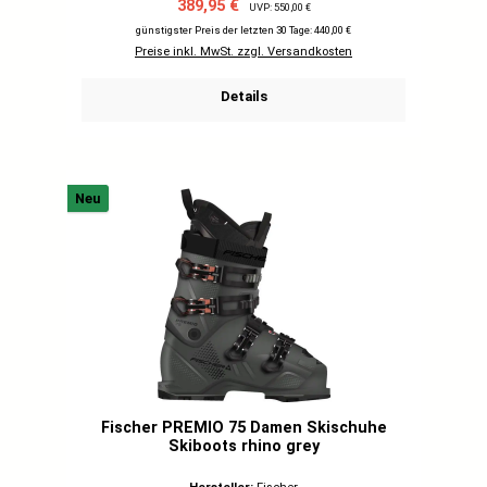
Verkaufspreis:
Regulärer Preis:
389,95 €
UVP: 550,00 €
günstigster Preis der letzten 30 Tage: 440,00 €
Preise inkl. MwSt. zzgl. Versandkosten
Details
Neu
Fischer PREMIO 75 Damen Skischuhe
Skiboots rhino grey