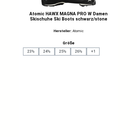
Atomic HAWX MAGNA PRO W Damen
Skischuhe Ski Boots schwarz/stone
Hersteller:
Atomic
auswählen
Größe
23½
24½
25½
26½
+
1