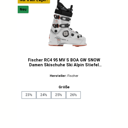
Neu
Fischer RC4 95 MV S BOA GW SNOW
Damen Skischuhe Ski Alpin Stiefel
Skiboots weiß
Hersteller:
Fischer
auswählen
Größe
23½
24½
25½
26½