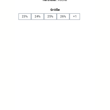
Hersteller:
Fischer
auswählen
Größe
23½
24½
25½
26½
+
1