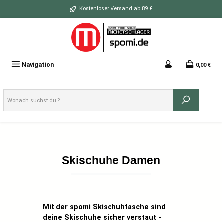
Zum Hauptinhalt springen
Kostenloser Versand ab 89 €
Navigation
0,00 €
Skischuhe Damen
Produktgalerie überspringen
Mit der spomi Skischuhtasche sind
deine Skischuhe sicher verstaut -