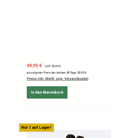
Verkaufspreis:
Regulärer Preis:
49,95 €
UVP: 59,95 €
günstigster Preis der letzten 30 Tage: 59,95 €
Preise inkl. MwSt. zzgl. Versandkosten
In den Warenkorb
Nur 1 auf Lager!