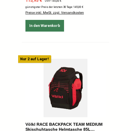
Verkaufspreis:
115,95 €
UVP: 145,00 €
günstigster Preis der letzten 30 Tage: 145,00 €
Preise inkl. MwSt. zzgl. Versandkosten
In den Warenkorb
Nur 2 auf Lager!
Völkl RACE BACKPACK TEAM MEDIUM
Skischuhtasche Helmtasche 85L