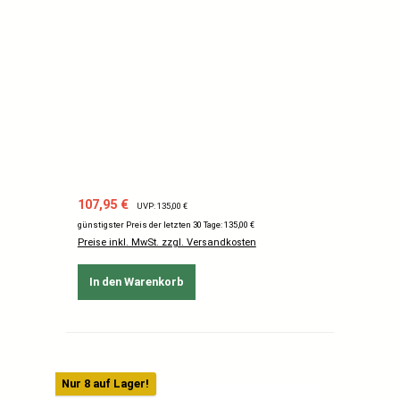
Verkaufspreis:
Regulärer Preis:
107,95 €
UVP: 135,00 €
günstigster Preis der letzten 30 Tage: 135,00 €
Preise inkl. MwSt. zzgl. Versandkosten
In den Warenkorb
Nur 8 auf Lager!