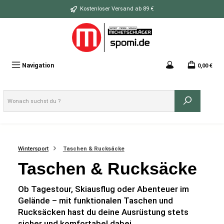
Zum Hauptinhalt springen
Kostenloser Versand ab 89 €
Navigation
0,00 €
Wintersport
Taschen & Rucksäcke
Taschen & Rucksäcke
Ob Tagestour, Skiausflug oder Abenteuer im
Gelände – mit funktionalen Taschen und
Rucksäcken hast du deine Ausrüstung stets
sicher und komfortabel dabei.