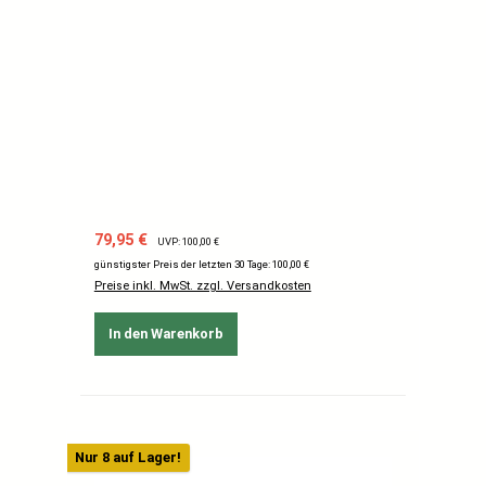
Verkaufspreis:
Regulärer Preis:
79,95 €
UVP: 100,00 €
günstigster Preis der letzten 30 Tage: 100,00 €
Preise inkl. MwSt. zzgl. Versandkosten
In den Warenkorb
Nur 8 auf Lager!