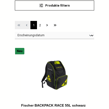
Produkte filtern
Seite
Seite
1
2
Neu
Fischer BACKPACK RACE 55L schwarz