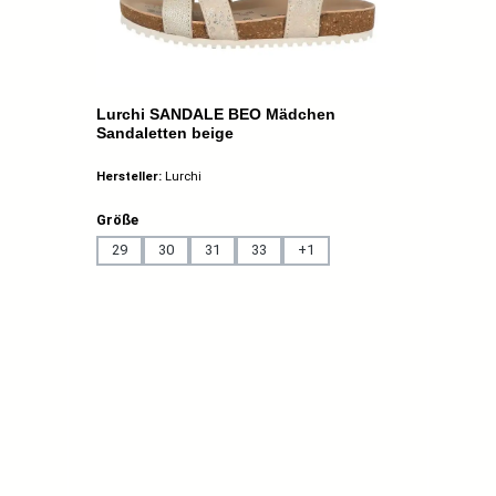
Lurchi SANDALE BEO Mädchen
Sandaletten beige
Hersteller:
Lurchi
auswählen
Größe
29
30
31
33
+
1