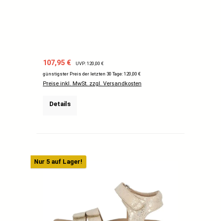
Verkaufspreis:
Regulärer Preis:
107,95 €
UVP: 120,00 €
günstigster Preis der letzten 30 Tage: 120,00 €
Preise inkl. MwSt. zzgl. Versandkosten
Details
Nur 5 auf Lager!