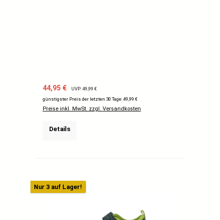
Verkaufspreis:
Regulärer Preis:
44,95 €
UVP: 49,99 €
günstigster Preis der letzten 30 Tage: 49,99 €
Preise inkl. MwSt. zzgl. Versandkosten
Details
Nur 3 auf Lager!