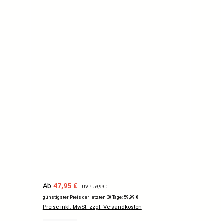
Verkaufspreis:
Regulärer Preis:
Ab
47,95 €
UVP: 59,99 €
günstigster Preis der letzten 30 Tage: 59,99 €
Preise inkl. MwSt. zzgl. Versandkosten