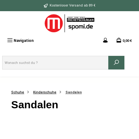
Zum Hauptinhalt springen
Kostenloser Versand ab 89 €
Navigation
0,00 €
Schuhe
Kinderschuhe
Sandalen
Sandalen