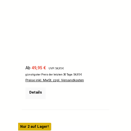
Verkaufspreis:
Regulärer Preis:
Ab
49,95 €
UVP: 54,95 €
günstigster Preis der letzten 30 Tage: 54,95 €
Preise inkl. MwSt. zzgl. Versandkosten
Details
Nur 2 auf Lager!