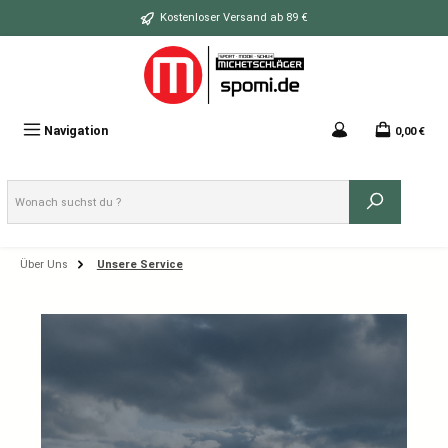
Zum Hauptinhalt springen
Kostenloser Versand ab 89 €
Navigation
0,00 €
Über Uns
Unsere Service