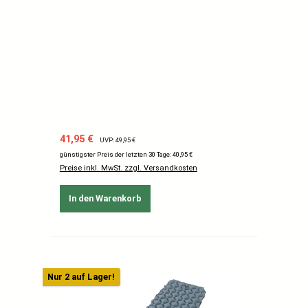
Verkaufspreis:
Regulärer Preis:
41,95 €
UVP: 49,95 €
günstigster Preis der letzten 30 Tage: 40,95 €
Preise inkl. MwSt. zzgl. Versandkosten
In den Warenkorb
Nur 2 auf Lager!