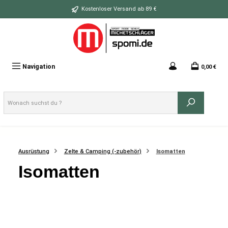
Zum Hauptinhalt springen
Kostenloser Versand ab 89 €
Navigation
0,00 €
Ausrüstung
Zelte & Camping (-zubehör)
Isomatten
Isomatten