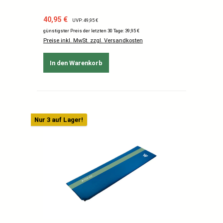
Verkaufspreis:
Regulärer Preis:
40,95 €
UVP: 49,95 €
günstigster Preis der letzten 30 Tage: 39,95 €
Preise inkl. MwSt. zzgl. Versandkosten
In den Warenkorb
Nur 3 auf Lager!