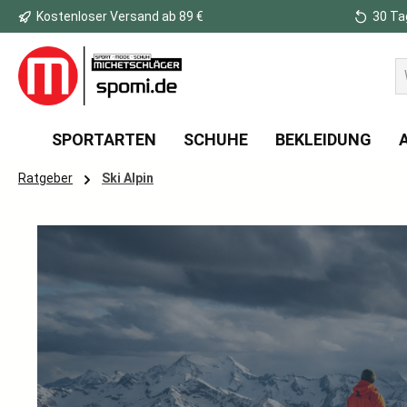
Kostenloser Versand ab 89 €
30 Ta
 Hauptinhalt springen
Zur Suche springen
Zur Hauptnavigation springen
SPORTARTEN
SCHUHE
BEKLEIDUNG
Ratgeber
Ski Alpin