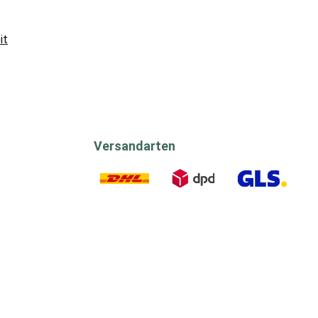
it
Versandarten
DHL
DPD
GLS