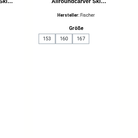
Ski
Allroundcarver Ski
26 weiß
Fortgeschrittene 24/25
dunkelblau
Hersteller:
Fischer
ählen
auswählen
Größe
153
160
167