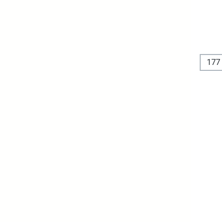
For
177