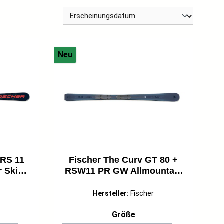
Neu
 RS 11
Fischer The Curv GT 80 +
 Ski
RSW11 PR GW Allmountain
27 blau
Ski Fortgeschrittene 26/27
blau
Hersteller:
Fischer
ählen
auswählen
Größe