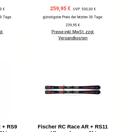
reis:
Verkaufspreis:
Regulärer Preis:
259,95 €
0 €
UVP: 500,00 €
30 Tage:
günstigster Preis der letzten 30 Tage:
239,95 €
l.
Preise inkl. MwSt. zzgl.
Versandkosten
R + RS9
Fischer RC Race AR + RS11