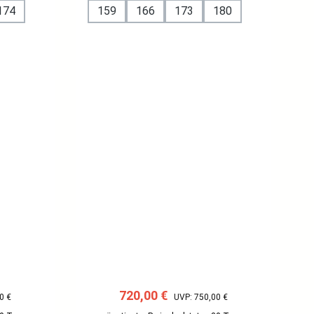
174
159
166
173
180
reis:
Verkaufspreis:
Regulärer Preis:
720,00 €
0 €
UVP: 750,00 €