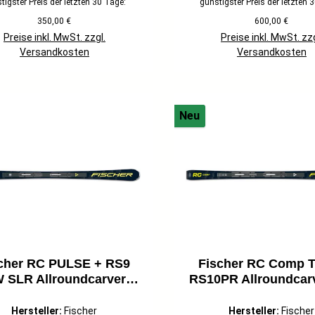
tigster Preis der letzten 30 Tage:
günstigster Preis der letzten 
350,00 €
600,00 €
Preise inkl. MwSt. zzgl.
Preise inkl. MwSt. zzg
Versandkosten
Versandkosten
Neu
cher RC PULSE + RS9
Fischer RC Comp 
 SLR Allroundcarver
RS10PR Allroundcarv
steiger 26/27 schwarz
Fortgeschrittene 2
dunkelblau
Hersteller:
Fischer
Hersteller:
Fischer