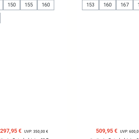
150
155
160
153
160
167
Verkaufspreis:
Regulärer Preis:
Verkaufspreis:
Regulärer P
297,95 €
509,95 €
UVP: 350,00 €
UVP: 600,0