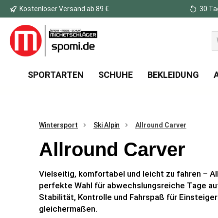
Kostenloser Versand ab 89 €
30 Ta
 Hauptinhalt springen
Zur Suche springen
Zur Hauptnavigation springen
SPORTARTEN
SCHUHE
BEKLEIDUNG
Wintersport
Ski Alpin
Allround Carver
Allround Carver
Vielseitig, komfortabel und leicht zu fahren – Al
perfekte Wahl für abwechslungsreiche Tage auf 
Stabilität, Kontrolle und Fahrspaß für Einsteige
gleichermaßen.