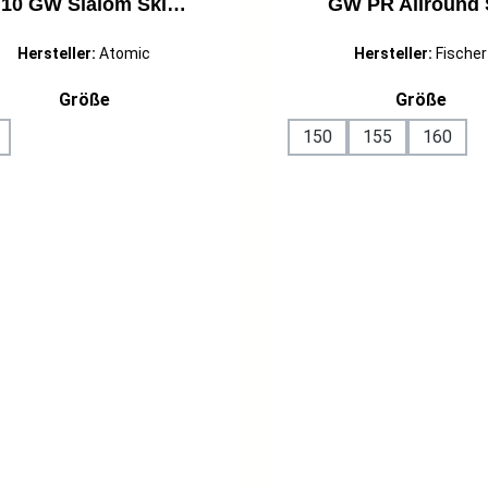
10 GW Slalom Ski
GW PR Allround 
tgeschrittene 25/26 rot
Fortgeschrittene 25/
Hersteller:
Atomic
Hersteller:
Fischer
auswählen
ausw
Größe
Größe
150
155
160