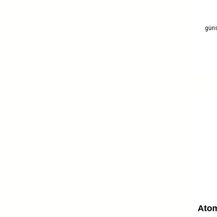
güns
Atom