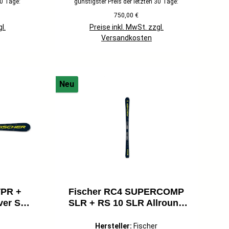
30 Tage:
günstigster Preis der letzten 30 Tage:
750,00 €
l.
Preise inkl. MwSt. zzgl.
Versandkosten
Neu
TPR +
Fischer RC4 SUPERCOMP
er Ski
SLR + RS 10 SLR Allround
6/27
Ski Fortgeschrittene 25/26
schwarz/gelb
Hersteller:
Fischer