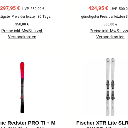
Verkaufspreis:
Regulärer Preis:
Verkaufspreis:
Regulärer P
297,95 €
424,95 €
UVP: 350,00 €
UVP: 500,0
tigster Preis der letzten 30 Tage:
günstigster Preis der letzten 
350,00 €
500,00 €
Preise inkl. MwSt. zzgl.
Preise inkl. MwSt. zzg
Versandkosten
Versandkosten
ic Redster PRO TI + M
Fischer XTR Lite SL