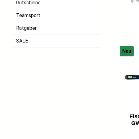
güns
Gutscheine
Teamsport
Ratgeber
SALE
Neu
Fis
GW
Ein