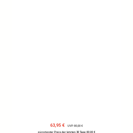
Verkaufspreis:
Regulärer Preis:
63,95 €
UVP: 80,00 €
günstigster Preis der letzten 30 Tage: 80,00 €