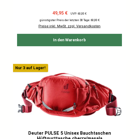
Verkaufspreis:
Regulärer Preis:
49,95 €
UVP: 60,00 €
günstigster Preis der letzten 30 Tage: 60,00 €
Preise inkl. MwSt. zzgl. Versandkosten
In den Warenkorb
Nur 3 auf Lager!
Deuter PULSE 5 Unisex Bauchtaschen
Hüftgurttasche cherry/masala