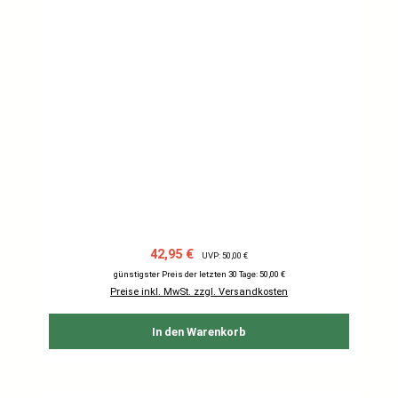
Verkaufspreis:
Regulärer Preis:
42,95 €
UVP: 50,00 €
günstigster Preis der letzten 30 Tage: 50,00 €
Preise inkl. MwSt. zzgl. Versandkosten
In den Warenkorb