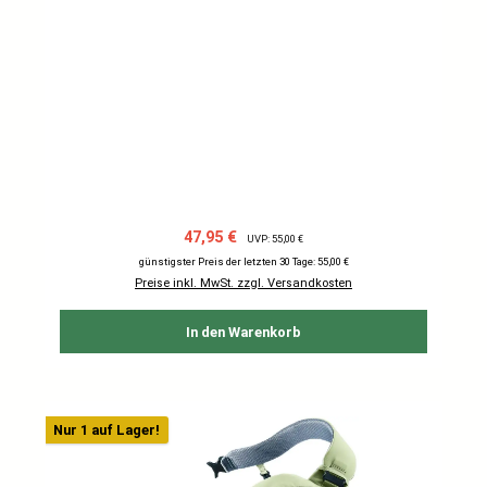
Verkaufspreis:
Regulärer Preis:
47,95 €
UVP: 55,00 €
günstigster Preis der letzten 30 Tage: 55,00 €
Preise inkl. MwSt. zzgl. Versandkosten
In den Warenkorb
Nur 1 auf Lager!