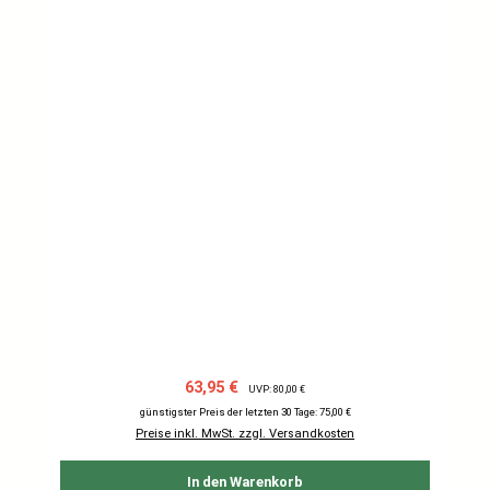
Verkaufspreis:
Regulärer Preis:
63,95 €
UVP: 80,00 €
günstigster Preis der letzten 30 Tage: 75,00 €
Preise inkl. MwSt. zzgl. Versandkosten
In den Warenkorb