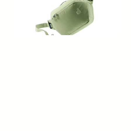
Deuter Stroof 5 Umhängetasche grove-mineral
Hersteller:
Deuter