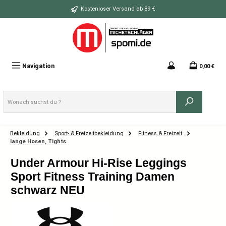
Zum Hauptinhalt springen
Kostenloser Versand ab 89 €
Navigation
0,00 €
Bekleidung
Sport- & Freizeitbekleidung
Fitness & Freizeit
lange Hosen, Tights
Under Armour Hi-Rise Leggings
Sport Fitness Training Damen
schwarz NEU