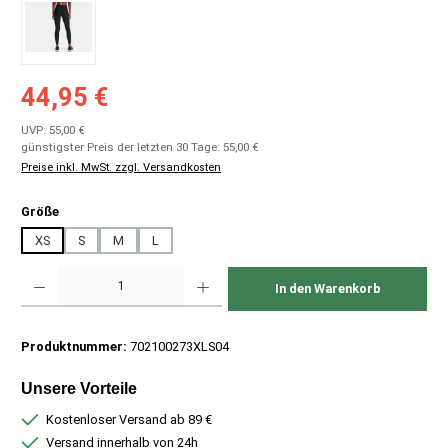
Verkaufspreis:
44,95 €
Regulärer Preis:
UVP: 55,00 €
günstigster Preis der letzten 30 Tage: 55,00 €
Preise inkl. MwSt. zzgl. Versandkosten
auswählen
Größe
XS
S
M
L
Produkt Anzahl: Gib den gewünschten Wert ein oder benutze die Schaltflächen um
In den Warenkorb
Produktnummer:
702100273XLS04
Unsere Vorteile
Kostenloser Versand ab 89 €
Versand innerhalb von 24h