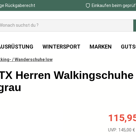
ge Rückgaberecht
Einkaufen beim geprüf
AUSRÜSTUNG
WINTERSPORT
MARKEN
GUTS
king- / Wanderschuhe low
TX Herren Walkingschuhe
grau
Verkaufspreis
115,9
Regulärer Prei
UVP: 145,00 €