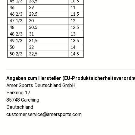
45 1/3
28,5
10.5
46
29
11
46 2/3
29,5
11.5
47 1/3
30
12
48
30,5
12.5
48 2/3
31
13
49 1/3
31,5
13.5
50
32
14
50 2/3
32,5
14.5
Angaben zum Hersteller (EU-Produktsicherheitsverordn
Amer Sports Deutschland GmbH
Parkring 17
85748 Garching
Deutschland
customer.service@amersports.com