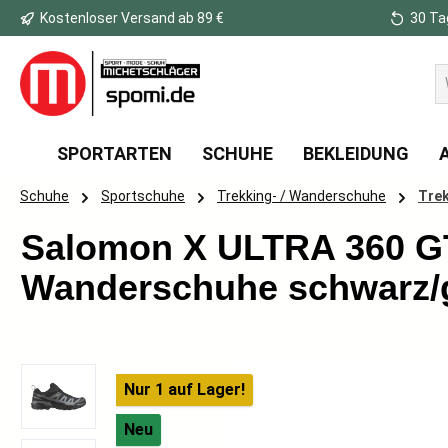
Kostenloser Versand ab 89 €
30 Ta
 Hauptinhalt springen
Zur Suche springen
Zur Hauptnavigation springen
SPORTARTEN
SCHUHE
BEKLEIDUNG
Schuhe
Sportschuhe
Trekking- / Wanderschuhe
Trek
Salomon X ULTRA 360 G
Wanderschuhe schwarz/
Bildergalerie überspringen
Nur 1 auf Lager!
Neu