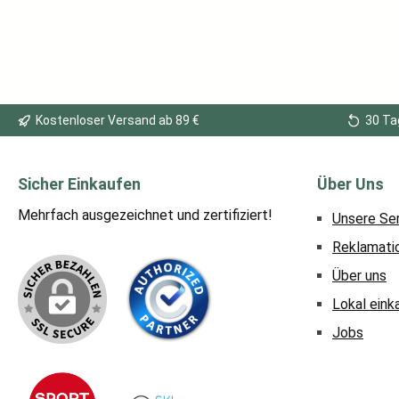
Kostenloser Versand ab 89 €
30 Ta
Sicher Einkaufen
Über Uns
Mehrfach ausgezeichnet und zertifiziert!
Unsere Se
Reklamati
Über uns
Lokal eink
Jobs