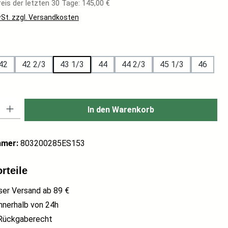
eis der letzten 30 Tage: 145,00 €
wSt. zzgl. Versandkosten
hlen
42
42 2/3
43 1/3
44
44 2/3
45 1/3
46
: Gib den gewünschten Wert ein oder benutze die Schaltflächen um di
In den Warenkorb
mmer:
803200285ES153
rteile
ser Versand ab 89 €
nnerhalb von 24h
Rückgaberecht