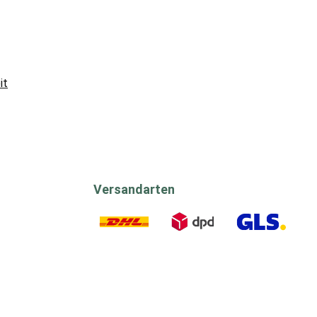
it
Versandarten
DHL
DPD
GLS