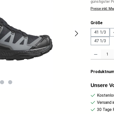
günstigster Pr
Preise inkl. M
auswä
Größe
41 1/3
47 1/3
Produkt Anzahl
Produktnu
Unsere Vo
Kostenlo
Versand i
30 Tage 