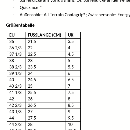
·
Sohlendicke am Vorfuß (mm): 14, Sohlendicke an der Fers
·
Quicklace™
·
Außensohle: All Terrain Contagrip®; Zwischensohle: Energ
Größentabelle
EU
FUSSLÄNGE (CM)
UK
36
21,5
3.5
36 2/3
22
4
37 1/3
22,5
4.5
38
23
5
38 2/3
23,5
5.5
39 1/3
24
6
40
24,5
6.5
40 2/3
25
7
41 1/3
25,5
7.5
42
26
8
42 2/3
26,5
8.5
43 1/3
27
9
44
27,5
9.5
44 2/3
28
10