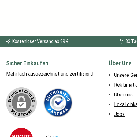
Kostenloser Versand ab 89 €
30 Ta
Sicher Einkaufen
Über Uns
Mehrfach ausgezeichnet und zertifiziert!
Unsere Se
Reklamati
Über uns
Lokal eink
Jobs