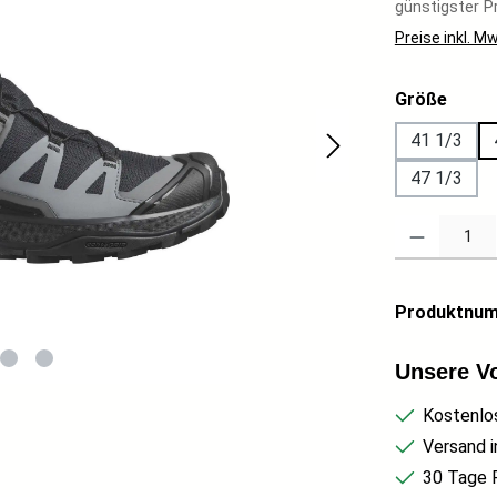
günstigster Pr
Preise inkl. M
auswä
Größe
41 1/3
47 1/3
Produkt Anzahl
Produktnu
Unsere Vo
Kostenlo
Versand i
30 Tage 