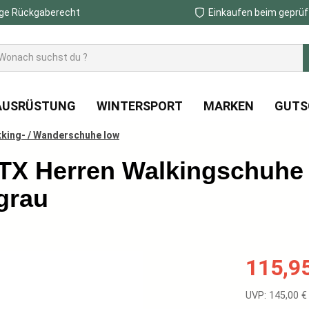
ge Rückgaberecht
Einkaufen beim geprüf
AUSRÜSTUNG
WINTERSPORT
MARKEN
GUTS
king- / Wanderschuhe low
TX Herren Walkingschuhe
grau
Verkaufspreis
115,9
Regulärer Prei
UVP: 145,00 €