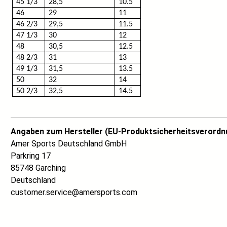
45 1/3
28,5
10.5
46
29
11
46 2/3
29,5
11.5
47 1/3
30
12
48
30,5
12.5
48 2/3
31
13
49 1/3
31,5
13.5
50
32
14
50 2/3
32,5
14.5
Angaben zum Hersteller (EU-Produktsicherheitsverordn
Amer Sports Deutschland GmbH
Parkring 17
85748 Garching
Deutschland
customer.service@amersports.com