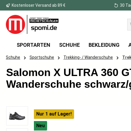
Kostenloser Versand ab 89 €
30 Ta
 Hauptinhalt springen
Zur Suche springen
Zur Hauptnavigation springen
SPORTARTEN
SCHUHE
BEKLEIDUNG
Schuhe
Sportschuhe
Trekking- / Wanderschuhe
Trek
Salomon X ULTRA 360 G
Wanderschuhe schwarz/
Bildergalerie überspringen
Nur 1 auf Lager!
Neu