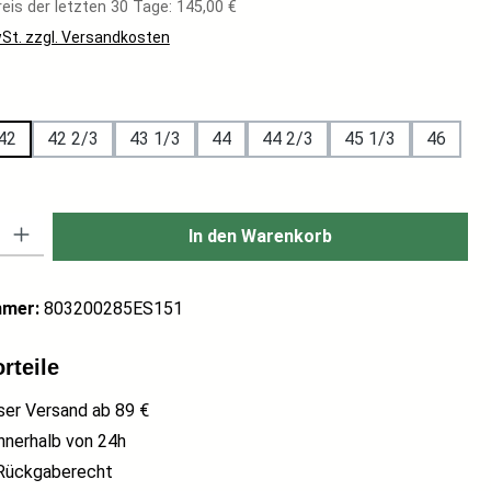
eis der letzten 30 Tage: 145,00 €
wSt. zzgl. Versandkosten
hlen
42
42 2/3
43 1/3
44
44 2/3
45 1/3
46
: Gib den gewünschten Wert ein oder benutze die Schaltflächen um di
In den Warenkorb
mmer:
803200285ES151
rteile
ser Versand ab 89 €
nnerhalb von 24h
Rückgaberecht