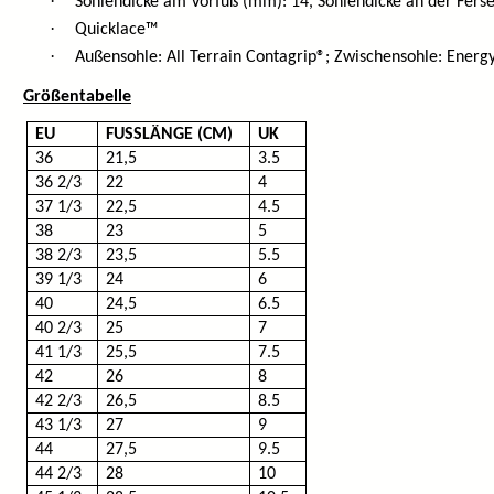
·
Sohlendicke am Vorfuß (mm): 14, Sohlendicke an der Fers
·
Quicklace™
·
Außensohle: All Terrain Contagrip®; Zwischensohle: Energ
Größentabelle
EU
FUSSLÄNGE (CM)
UK
36
21,5
3.5
36 2/3
22
4
37 1/3
22,5
4.5
38
23
5
38 2/3
23,5
5.5
39 1/3
24
6
40
24,5
6.5
40 2/3
25
7
41 1/3
25,5
7.5
42
26
8
42 2/3
26,5
8.5
43 1/3
27
9
44
27,5
9.5
44 2/3
28
10