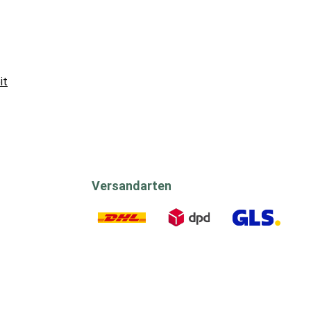
it
Versandarten
DHL
DPD
GLS