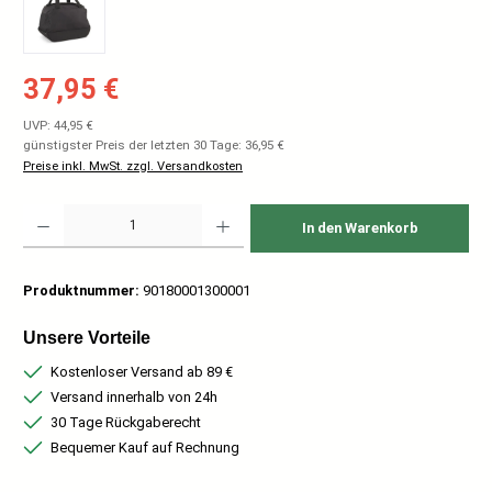
Verkaufspreis:
37,95 €
Regulärer Preis:
UVP: 44,95 €
günstigster Preis der letzten 30 Tage: 36,95 €
Preise inkl. MwSt. zzgl. Versandkosten
Produkt Anzahl: Gib den gewünschten Wert ein oder benutze die Schaltflächen um
In den Warenkorb
Produktnummer:
90180001300001
Unsere Vorteile
Kostenloser Versand ab 89 €
Versand innerhalb von 24h
30 Tage Rückgaberecht
Bequemer Kauf auf Rechnung