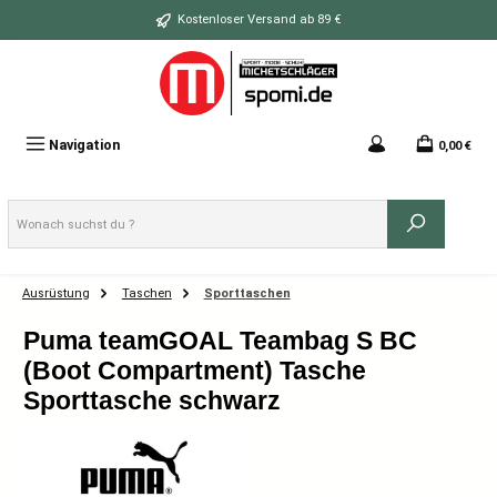
Zum Hauptinhalt springen
Kostenloser Versand ab 89 €
Navigation
0,00 €
Ausrüstung
Taschen
Sporttaschen
Puma teamGOAL Teambag S BC
(Boot Compartment) Tasche
Sporttasche schwarz