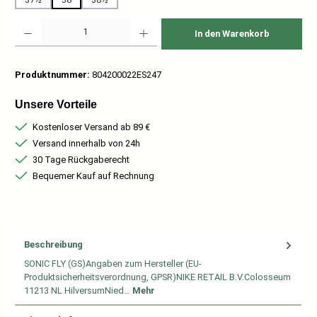
Produkt Anzahl: Gib den gewünschten Wert ein oder benutze die Schaltflächen um
In den Warenkorb
Produktnummer:
804200022ES247
Unsere Vorteile
Kostenloser Versand ab 89 €
Versand innerhalb von 24h
30 Tage Rückgaberecht
Bequemer Kauf auf Rechnung
Beschreibung
SONIC FLY (GS)Angaben zum Hersteller (EU-
Produktsicherheitsverordnung, GPSR)NIKE RETAIL B.V.Colosseum
11213 NL HilversumNied…
Mehr