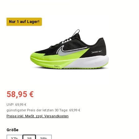
Bildergalerie überspringen
Nur 1 auf Lager!
Verkaufspreis:
58,95 €
Regulärer Preis:
UVP: 69,99 €
günstigster Preis der letzten 30 Tage: 69,99 €
Preise inkl. MwSt. zzgl. Versandkosten
auswählen
Größe
37½
38
38½