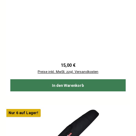
Regulärer Preis:
15,00 €
Preise inkl. MwSt. zzgl. Versandkosten
In den Warenkorb
Nur 6 auf Lager!