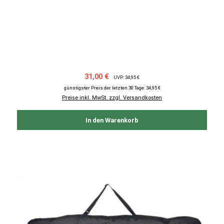
Verkaufspreis:
Regulärer Preis:
31,00 €
UVP: 34,95 €
günstigster Preis der letzten 30 Tage: 34,95 €
Preise inkl. MwSt. zzgl. Versandkosten
In den Warenkorb