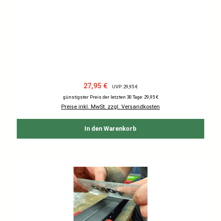
Verkaufspreis:
Regulärer Preis:
27,95 €
UVP: 29,95 €
günstigster Preis der letzten 30 Tage: 29,95 €
Preise inkl. MwSt. zzgl. Versandkosten
In den Warenkorb