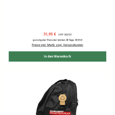
Verkaufspreis:
Regulärer Preis:
31,95 €
UVP: 34,95 €
günstigster Preis der letzten 30 Tage: 29,95 €
Preise inkl. MwSt. zzgl. Versandkosten
In den Warenkorb