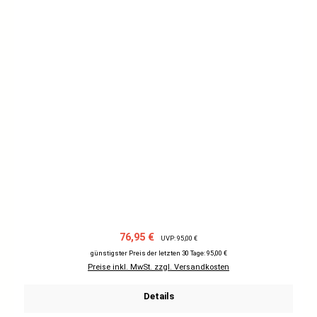
Verkaufspreis:
Regulärer Preis:
76,95 €
UVP: 95,00 €
günstigster Preis der letzten 30 Tage: 95,00 €
Preise inkl. MwSt. zzgl. Versandkosten
Details