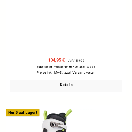
Verkaufspreis:
Regulärer Preis:
104,95 €
UVP: 130,00 €
günstigster Preis der letzten 30 Tage: 130,00 €
Preise inkl. MwSt. zzgl. Versandkosten
Details
Nur 5 auf Lager!