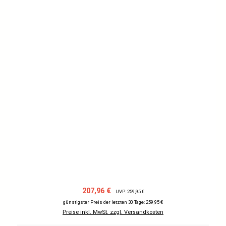
Verkaufspreis:
Regulärer Preis:
207,96 €
UVP: 259,95 €
günstigster Preis der letzten 30 Tage: 259,95 €
Preise inkl. MwSt. zzgl. Versandkosten