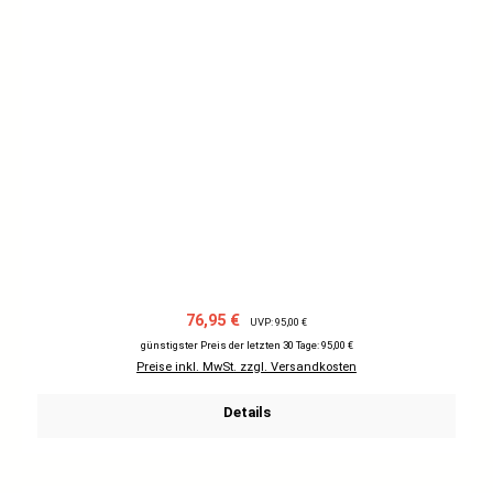
Verkaufspreis:
Regulärer Preis:
76,95 €
UVP: 95,00 €
günstigster Preis der letzten 30 Tage: 95,00 €
Preise inkl. MwSt. zzgl. Versandkosten
Details