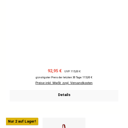
Verkaufspreis:
Regulärer Preis:
92,95 €
UVP: 115,00 €
günstigster Preis der letzten 30 Tage: 115,00 €
Preise inkl. MwSt. zzgl. Versandkosten
Details
Nur 2 auf Lager!