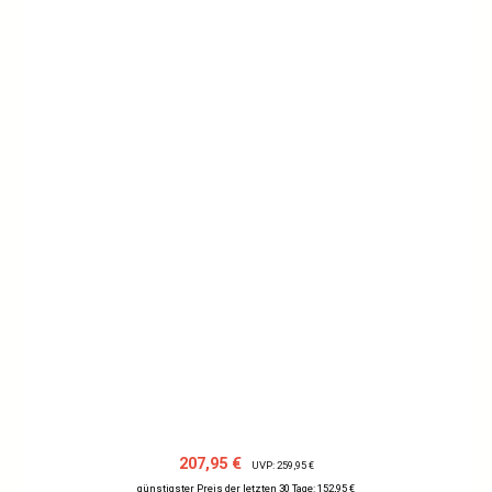
Verkaufspreis:
Regulärer Preis:
207,95 €
UVP: 259,95 €
günstigster Preis der letzten 30 Tage: 152,95 €