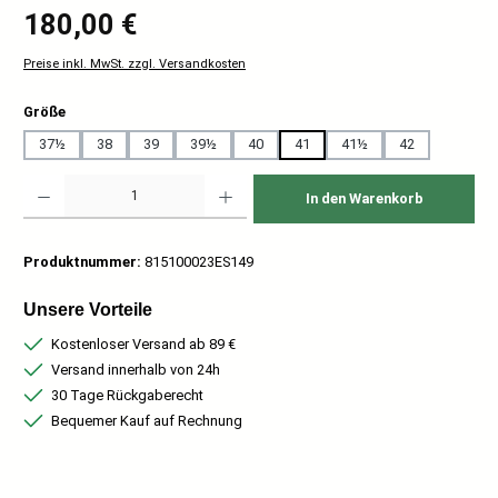
Regulärer Preis:
180,00 €
Preise inkl. MwSt. zzgl. Versandkosten
auswählen
Größe
37½
38
39
39½
40
41
41½
42
Produkt Anzahl: Gib den gewünschten Wert ein oder benutze die Schaltflächen um
In den Warenkorb
Produktnummer:
815100023ES149
Unsere Vorteile
Kostenloser Versand ab 89 €
Versand innerhalb von 24h
30 Tage Rückgaberecht
Bequemer Kauf auf Rechnung