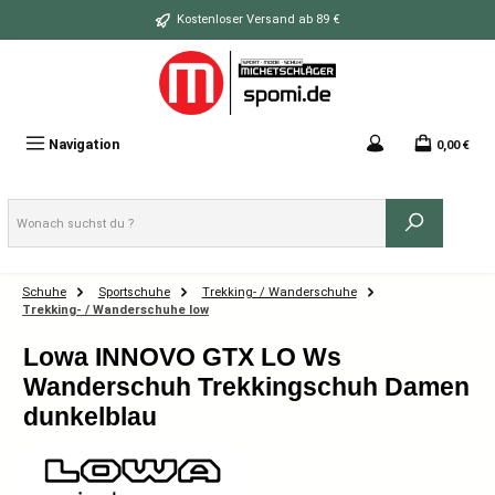
Zum Hauptinhalt springen
Kostenloser Versand ab 89 €
Navigation
0,00 €
Schuhe
Sportschuhe
Trekking- / Wanderschuhe
Trekking- / Wanderschuhe low
Lowa INNOVO GTX LO Ws
Wanderschuh Trekkingschuh Damen
dunkelblau