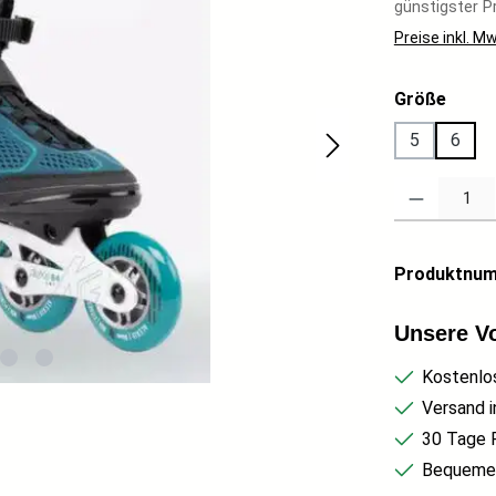
günstigster Pr
Preise inkl. M
auswä
Größe
5
6
Produkt Anzahl
Produktnu
Unsere Vo
Kostenlo
Versand i
30 Tage 
Bequemer