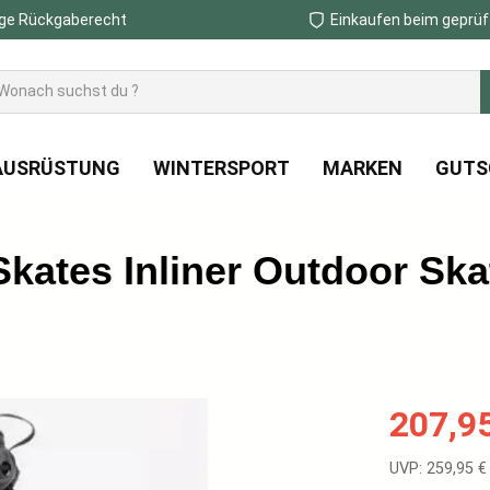
ge Rückgaberecht
Einkaufen beim geprüf
AUSRÜSTUNG
WINTERSPORT
MARKEN
GUTS
Skates Inliner Outdoor Ska
Verkaufspreis
207,9
Regulärer Prei
UVP: 259,95 €