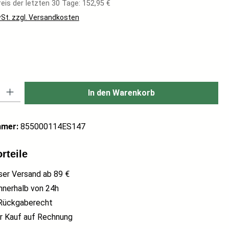
eis der letzten 30 Tage: 152,95 €
wSt. zzgl. Versandkosten
hlen
: Gib den gewünschten Wert ein oder benutze die Schaltflächen um di
In den Warenkorb
mmer:
855000114ES147
rteile
ser Versand ab 89 €
nnerhalb von 24h
Rückgaberecht
 Kauf auf Rechnung