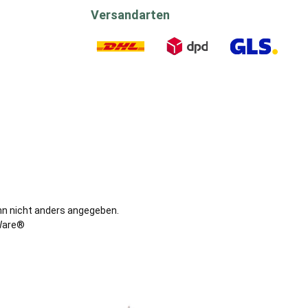
Versandarten
DHL
DPD
GLS
n nicht anders angegeben.
are®