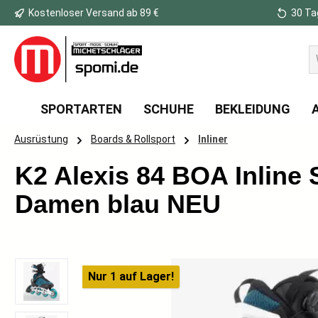
Kostenloser Versand ab 89 €
30 Ta
 Hauptinhalt springen
Zur Suche springen
Zur Hauptnavigation springen
SPORTARTEN
SCHUHE
BEKLEIDUNG
Ausrüstung
Boards & Rollsport
Inliner
K2 Alexis 84 BOA Inline 
Damen blau NEU
Bildergalerie überspringen
Nur 1 auf Lager!