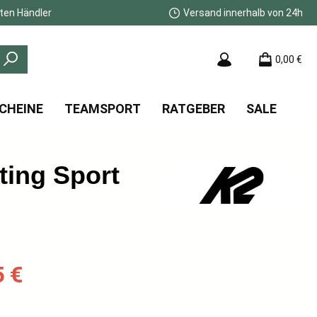
ten Händler
Versand innerhalb von 24h
0,00 €
CHEINE
TEAMSPORT
RATGEBER
SALE
ting Sport
:
5 €
s: