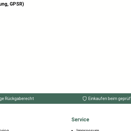
ung, GPSR)
ge Rückgaberecht
Einkaufen beim geprüf
Service
rvice
Impressum