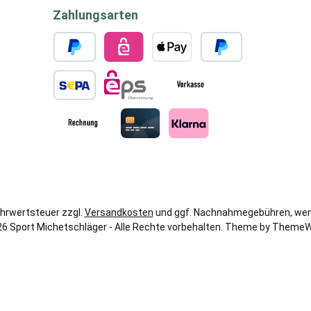
Zahlungsarten
PayPal
eps
Apple Pay
Später bezahlen
SEPA Lastschrift
eps
Vorkasse
Rechnung
Kreditkarte
Klarna
Mehrwertsteuer zzgl.
Versandkosten
und ggf. Nachnahmegebühren, wen
6 Sport Michetschläger - Alle Rechte vorbehalten. Theme by
ThemeW