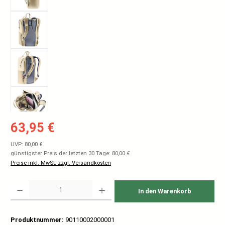
Verkaufspreis:
63,95 €
Regulärer Preis:
UVP: 80,00 €
günstigster Preis der letzten 30 Tage: 80,00 €
Preise inkl. MwSt. zzgl. Versandkosten
Produkt Anzahl: Gib den gewünschten Wert ein oder benutze die Schaltflächen um
In den Warenkorb
Produktnummer:
90110002000001