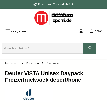
Zum Hauptinhalt springen
Kostenloser Versand ab 89 €
Navigation
0,00 €
Ausrüstung
Rucksäcke
Daypacks
Deuter VISTA Unisex Daypack
Freizeitrucksack desert/bone