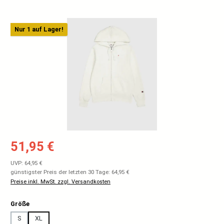
Bildergalerie überspringen
Nur 1 auf Lager!
Verkaufspreis:
51,95 €
Regulärer Preis:
UVP: 64,95 €
günstigster Preis der letzten 30 Tage: 64,95 €
Preise inkl. MwSt. zzgl. Versandkosten
auswählen
Größe
S
XL