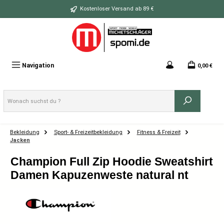
Zum Hauptinhalt springen
Kostenloser Versand ab 89 €
Navigation
0,00 €
Bekleidung
Sport- & Freizeitbekleidung
Fitness & Freizeit
Jacken
Champion Full Zip Hoodie Sweatshirt
Damen Kapuzenweste natural nt