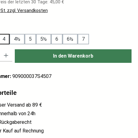
eis der letzten 30 Tage: 45,00 €
wSt. zzgl. Versandkosten
hlen
4
4½
5
5½
6
6½
7
: Gib den gewünschten Wert ein oder benutze die Schaltflächen um di
In den Warenkorb
mmer:
909000037S4507
rteile
ser Versand ab 89 €
nnerhalb von 24h
Rückgaberecht
 Kauf auf Rechnung