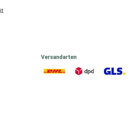
it
Versandarten
DHL
DPD
GLS