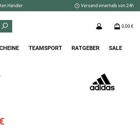
ten Händler
Versand innerhalb von 24h
0,00 €
CHEINE
TEAMSPORT
RATGEBER
SALE
r
:
€
s: