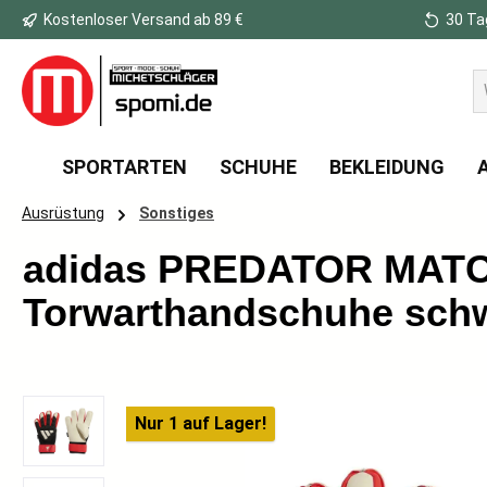
Kostenloser Versand ab 89 €
30 Ta
 Hauptinhalt springen
Zur Suche springen
Zur Hauptnavigation springen
SPORTARTEN
SCHUHE
BEKLEIDUNG
Ausrüstung
Sonstiges
adidas PREDATOR MATC
Torwarthandschuhe sch
Bildergalerie überspringen
Nur 1 auf Lager!