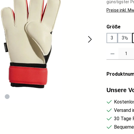
günstigster Pr
Preise inkl. M
auswä
Größe
3
3½
Produkt Anzahl
Produktnu
Unsere Vo
Kostenlo
Versand i
30 Tage 
Bequemer