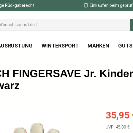
ge Rückgaberecht
Einkaufen beim geprüf
AUSRÜSTUNG
WINTERSPORT
MARKEN
GUTS
H FINGERSAVE Jr. Kinde
warz
Verkaufspreis
35,95 
Regulärer Prei
UVP: 45,00 €